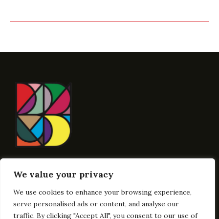
Contact Here
We value your privacy
Info@BublikArt
We use cookies to enhance your browsing experience,
Links
Get In Touch
serve personalised ads or content, and analyse our
traffic. By clicking "Accept All", you consent to our use of